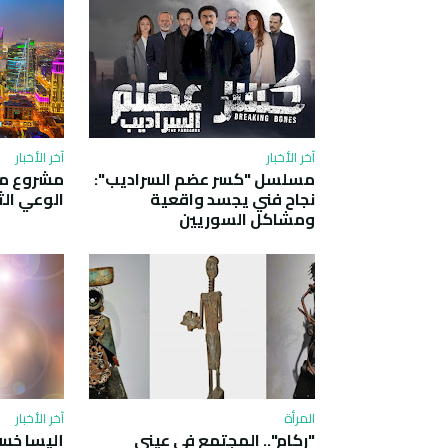
آخر الأخبار
آخر الأخبار
مسلسل "كسر عضم السراديب":
مشروع متع
نجاح فني يجسد واقعية
الوعي ال
ومشاكل السوريين
المرأة
آخر الأخبار
"ركام".. المجتمع في عيني
إليسا خس