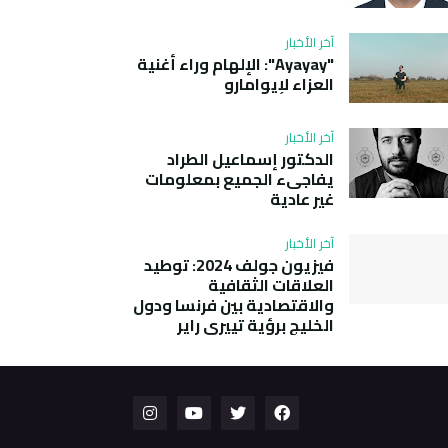
آخر الأخبار
"Ayayay": الإلهام وراء أغنية
العزاء لإيوامارو
آخر الأخبار
الدكتور إسماعيل الطراد
يفاجىء الجميع بمعلومات
غير عادية
آخر الأخبار
فيزيون جولف 2024: توطيد
العلاقات الثقافية
والاقتصادية بين فرنسا ودول
الخليج برؤية تييري راير