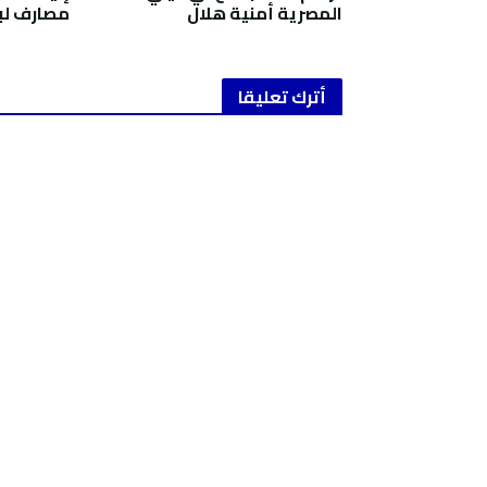
المصرية أمنية هلال
مصارف لب
أترك تعليقا