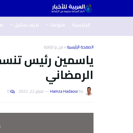
الرئيسية
منوعات
لايف ستايل
ص
الصفحة الرئيسية
فن و ثقافة
ياسمين رئيس تنسح
الرمضاني
by
Hamza Hadaoui
—
فبراير 22, 2022
0