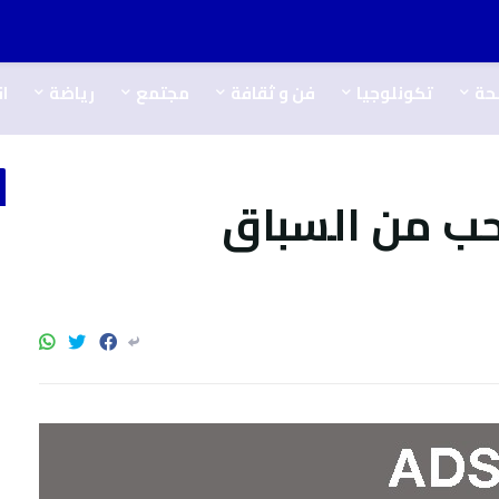
حة
تكونلوجيا
فن و ثقافة
مجتمع
رياضة
ا
ب من السباق