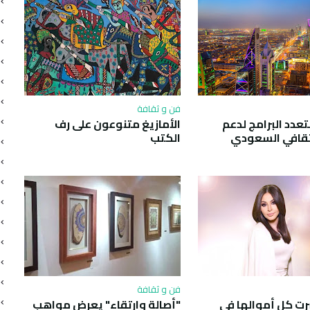
فن و ثقافة
دد البرامج لدعم
الأمازيغ متنوعون على رف
ثقافي السعودي
الكتب
فن و ثقافة
رت كل أموالها في
"أصالة وارتقاء" يعرض مواهب