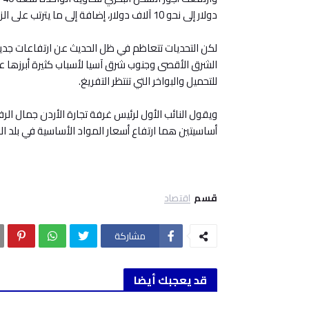
دولار إلى نحو 10 آلاف دولار، إضافة إلى ما يترتب على الزيادة من رسوم جمركية على البضائع أي أنه تضاعف خمس مرات.
لكن التحديات تتعاظم في ظل الحديث عن ارتفاعات جد
الشرق الأقصى وجنوب شرق آسيا لأسباب كثيرة أبرزها ع
للتحميل والبواخر التي تنتظر التفريغ.
ويقول النائب الأول لرئيس غرفة تجارة الأردن جمال ال
أساسيتين هما ارتفاع أسعار المواد الأساسية في بلد ال
قسم
اقتصاد
مشاركة
قد يعجبك أيضا