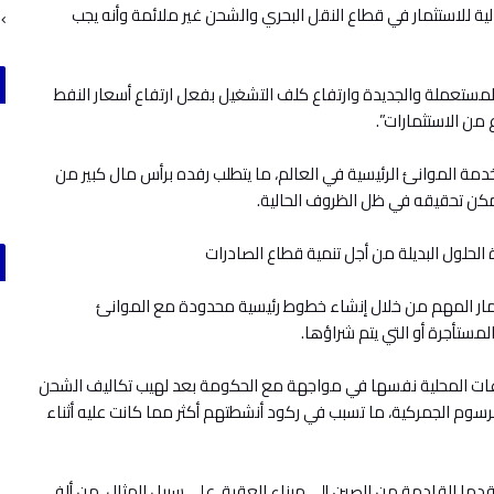
لية للاستثمار في قطاع النقل البحري والشحن غير ملائمة وأنه يجب
ت المستعملة والجديدة وارتفاع كلف التشغيل بفعل ارتفاع أسعار النفط
 من الاستثمارات”.
مة الموانئ الرئيسية في العالم، ما يتطلب رفده برأس مال كبير من
مكن تحقيقه في ظل الظروف الحالية.
 الحلول البديلة من أجل تنمية قطاع الصادرات
تثمار المهم من خلال إنشاء خطوط رئيسية محدودة مع الموانئ
مستأجرة أو التي يتم شراؤها.
طاعات المحلية نفسها في مواجهة مع الحكومة بعد لهيب تكاليف الشحن
سوم الجمركية، ما تسبب في ركود أنشطتهم أكثر مما كانت عليه أثناء
رتفعت أجور الشحن البحري للحاوية الواحدة سعة 40 قدما القادمة من الصين إلى ميناء العقبة، على سبيل المثال، من ألفي