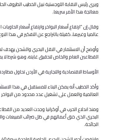
ويرى رئيس النقابة اللوجستية نبيل الخطيب الظروف الحا
معالجة هذا الأمر سريعا.
وقال إن “ارتفاع أسعار البواخر وارتفاع أسعار الحاويا
عالميا وغيرها، كفيلة بالتراجع عن التفكير في هذا النوع
وأوضح أن الاستثمار في النقل البحري والشحن يهدف لخد
القطاعين العام والخاص لتحقيق غايته، وهو شرط لا ي
الأوساط الاقتصادية والتجارية في الأردن تحاول مطاردة
وأكد الخطيب أنه يمكن البناء للمستقبل في هذا الاس
العالمية والعمل على تشغيل عدد محدود من البواخر ال
ومنذ اندلاع الحرب في أوكرانيا وجدت العديد من الق
البحري الذي خنق أعمالهم في ظل ضرائب المبيعات والر
الجائحة.
وا