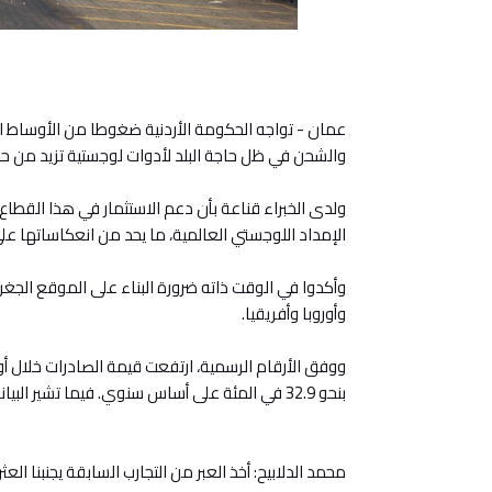
عمان - تواجه الحكومة الأردنية ضغوطا من الأوساط ا
والشحن في ظل حاجة البلد لأدوات لوجستية تزيد من حج
ولدى الخبراء قناعة بأن دعم الاستثمار في هذا القطا
الإمداد اللوجستي العالمية، ما يحد من انعكاساتها عل
وأكدوا في الوقت ذاته ضرورة البناء على الموقع الجغرا
وأوروبا وأفريقيا.
بنحو 32.9 في المئة على أساس سنوي. فيما تشير البيانات إلى ارتفاع عجز الميزان التجاري للفترة ذاتها بواقع 31.2 في المئة.
محمد الدلابيح: أخذ العبر من التجارب السابقة يجنبنا العثر