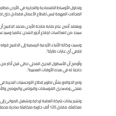
وتحاول الأوساط الاقتصادية والتجارية في الأردن مطاردة
المجالات المهمة ليس لقطاع الأعمال فقط بل حتى لخزي
ويعتقد أمين عام نقابة ملاحة الأردن محمد الدلابيح أ
سيحد من انعكاسات ارتفاع أجور الشحن عالميا وسيدعم اس
ونسبت وكالة الأنباء الأردنية الرسمية إلى الدلابيح قول
لتلافي أي عثرات طارئة”.
وأوضح أن الأسطول البحري المحلي حظي قبل أكثر من 
حاجتنا له في هذه الأوقات العصيبة”.
وتبرز الدوافع بشأن تطوير قطاع اللوجستيات البحرية في
منتجي ومصدري الفوسفات والبوتاس والبرومين والأسم
متكافئة، مقابل 120 ألف حاوية متكافئة صادرة محملة بالبضائع.