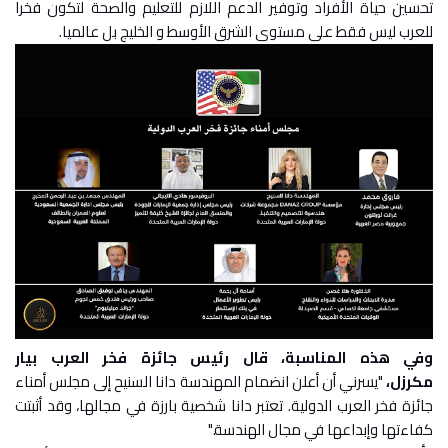
تحسين حياة الأفراد وتوفير الدعم اللازم للتعليم والصحة لتكون فخرا
للعرب ليس فقط على مستوى الشرق الأوسط و الخليج بل عالميا.
وفي هذه المناسبة، قال رئيس جائزة فخر العرب بيار
مكرزل،
"يسرني أن أعلن انضمام المهندسة دانا السنيح إلى مجلس أمناء
جائزة فخر العرب الدولية. تعتبر دانا شخصية بارزة في مجالها، وقد أثبتت
كفاءتها وإبداعها في مجال الهندسة."