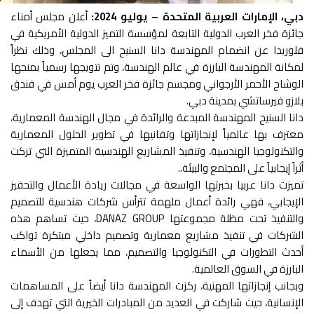
دبي، الإمارات العربية المتحدة – يوليو 2024:
أعلن مجلس أمناء
جائزة فخر العرب الدولية التابعة لمؤسسة التميز الدولية الأمريكية في
فلوريدا عن انضمام المهندسة دانا السنيح الى المجلس، وذلك نظراً
لمكانة المهندسة البارزة في عالم الهندسة، وتم تتويجها رسمياً بمنحها
الوشاح الأحمر الأرجواني ومجسم جائزة فخر العرب يوم أمس في فندق
بلازو فيرساتشي بمدينة دبي.
دانا السنيح المهندسة المبدعة والرائدة في مجال الهندسة المعمارية،
معترف بها عالمياً لإنجازاتها وتفانيها في تطوير الحلول المعمارية
والتكنولوجيا الهندسية، وتنفيذ المشاريع الهندسية المتميزة التي تركت
أثراً إيجابياً على المجتمع والبيئة.
.
تميزت دانا عربيا بخبرتها الواسعة في مجالات ريادة الأعمال والتحفيز
الإيجابي، فهي رائدة أعمال ملهمة تترأس شركات هندسية للتصميم
والتنفيذ تحت مظلة مجموعتها
DANAZ GROUP
، حيث
تساهم هذه
الشركات في تنفيذ مشاريع معمارية وتصميم داخلي مبتكرة تواكب
أحدث التطورات في التكنولوجيا والتصميم، مما يجعلها من الأسماء
البارزة في السوق العالمية.
وبجانب إنجازاتها المهنية، ركزت المهندسة دانا أيضاً على المساهمات
الإنسانية، حيث شاركت في العديد من المبادرات الخيرية التي تهدف إلى