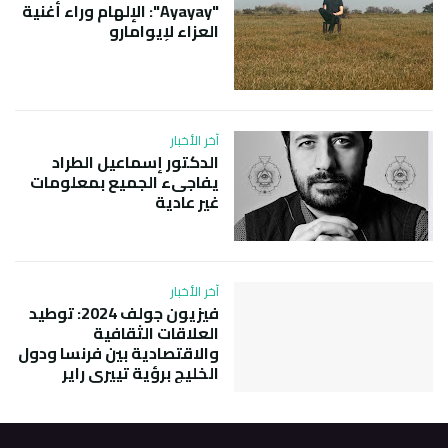
"Ayayay": الإلهام وراء أغنية
العزاء لإيوامارو
آخر الأخبار
الدكتور إسماعيل الطراد
يفاجىء الجميع بمعلومات
غير عادية
آخر الأخبار
فيزيون جولف 2024: توطيد
العلاقات الثقافية
والاقتصادية بين فرنسا ودول
الخليج برؤية تييري راير