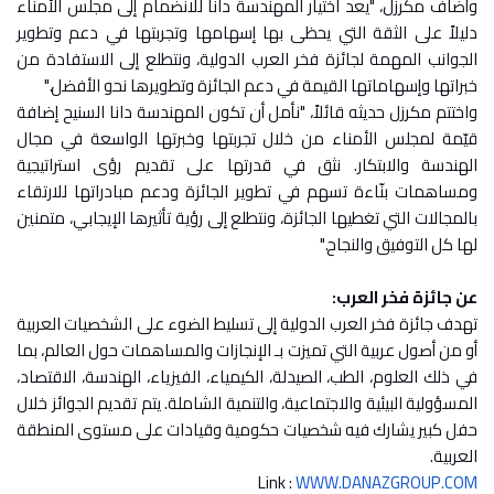
وأضاف مكرزل، "يعد اختيار المهندسة دانا للانضمام إلى مجلس الأمناء
دليلاً على الثقة التي يحظى بها إسهامها وتجربتها في دعم وتطوير
الجوانب المهمة لجائزة فخر العرب الدولية، ونتطلع إلى الاستفادة من
خبراتها وإسهاماتها القيمة في دعم الجائزة وتطويرها نحو الأفضل."
واختتم مكرزل حديثه قائلاً، "نأمل أن تكون المهندسة دانا السنيح إضافة
قيّمة لمجلس الأمناء من خلال تجربتها وخبرتها الواسعة في مجال
الهندسة والابتكار. نثق في قدرتها على تقديم رؤى استراتيجية
ومساهمات بنّاءة تسهم في تطوير الجائزة ودعم مبادراتها للارتقاء
بالمجالات التي تغطيها الجائزة، ونتطلع إلى رؤية تأثيرها الإيجابي، متمنين
لها كل التوفيق والنجاح."
عن جائزة فخر العرب:
تهدف جائزة فخر العرب الدولية إلى تسليط الضوء على الشخصيات العربية
أو من أصول عربية التي تميزت بـ الإنجازات والمساهمات حول العالم، بما
في ذلك العلوم، الطب، الصيدلة، الكيمياء، الفيزياء، الهندسة، الاقتصاد،
المسؤولية البيئية والاجتماعية، والتنمية الشاملة. يتم تقديم الجوائز خلال
حفل كبير يشارك فيه شخصيات حكومية وقيادات على مستوى المنطقة
العربية.
WWW.DANAZGROUP.COM
‏Link :