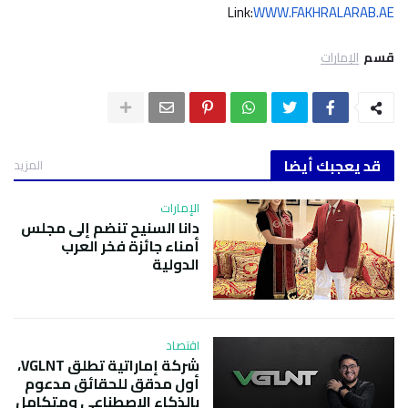
Link:
WWW.FAKHRALARAB.AE
قسم
الإمارات
قد يعجبك أيضا
المزيد
الإمارات
دانا السنيح تنضم إلى مجلس
أمناء جائزة فخر العرب
الدولية
اقتصاد
شركة إماراتية تطلق VGLNT،
أول مدقق للحقائق مدعوم
بالذكاء الاصطناعي ومتكامل