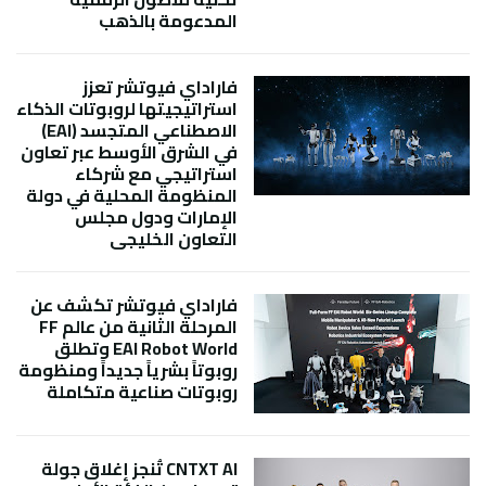
المدعومة بالذهب
فاراداي فيوتشر تعزز
استراتيجيتها لروبوتات الذكاء
الاصطناعي المتجسد (EAI)
في الشرق الأوسط عبر تعاون
استراتيجي مع شركاء
المنظومة المحلية في دولة
الإمارات ودول مجلس
التعاون الخليجي
فاراداي فيوتشر تكشف عن
المرحلة الثانية من عالم FF
EAI Robot World وتطلق
روبوتاً بشرياً جديداً ومنظومة
روبوتات صناعية متكاملة
CNTXT AI تُنجز إغلاق جولة