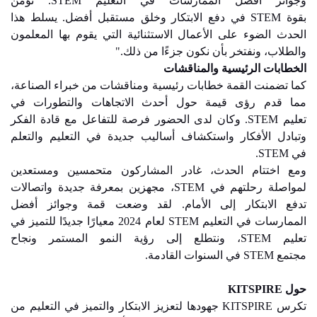
وجوائز أفضل الممارسات في التعليم
STEM
. نؤمن
بقوة
STEM
في دفع الابتكار وخلق مستقبل أفضل. يسلط هذا
الحدث الضوء على الأعمال الاستثنائية التي يقوم بها المعلمون
والطلاب، ونفتخر بأن نكون جزءًا من ذلك."
الخطابات الرئيسية والمناقشات
كما تضمنت القمة خطابات رئيسية ومناقشات من خبراء الصناعة،
مما قدم رؤى قيمة حول أحدث الاتجاهات والتطورات في
تعليم
STEM
. وكان لدى الحضور فرصة للتفاعل مع قادة الفكر
وتبادل الأفكار واستكشاف أساليب جديدة في التعليم والتعلم
في
STEM
.
ومع اختتام الحدث، غادر المشاركون متحمسين ومستعدين
لمواصلة رحلتهم في
STEM
، مجهزين بمعرفة جديدة واتصالات
تدفع الابتكار إلى الأمام. لقد وضعت قمة وجوائز أفضل
الممارسات في التعليم
STEM
لعام 2024 معيارًا جديدًا للتميز في
تعليم
STEM
، ونتطلع إلى رؤية النمو المستمر ونجاح
مجتمع
STEM
في السنوات القادمة.
حول
KITSPIRE
تكرس
KITSPIRE
جهودها لتعزيز الابتكار والتميز في التعليم من