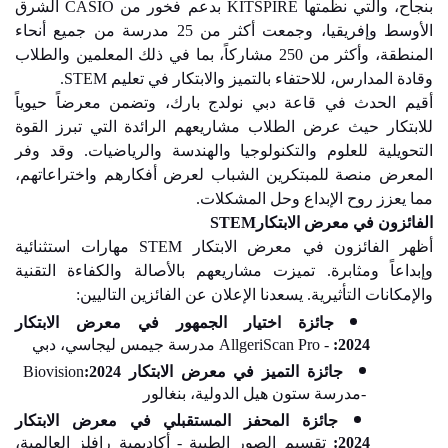
بنجاح، والتي نظمتها
KITSPIRE
بدعم فخور من
CASIO
الشرق
الأوسط وإفريقيا، وجمعت أكثر من 25 مدرسة من جميع أنحاء
المنطقة، وأكثر من 250 مشاركاً، بما في ذلك المعلمين والطلاب
وقادة المدارس، للاحتفاء بالتميز والابتكار في تعليم
STEM
.
أقيم الحدث في قاعة دبي نولدج بارك، وتضمن معرضاً حيوياً
للابتكار حيث عرض الطلاب مشاريعهم الرائدة التي تبرز القوة
التحويلية للعلوم والتكنولوجيا والهندسة والرياضيات. وقد وفر
المعرض منصة للمبتكرين الشباب لعرض أفكارهم واختراعاتهم،
مما يعزز روح الإبداع وحل المشكلات
.
الفائزون في معرض الابتكار
STEM
أظهر الفائزون في معرض الابتكار
STEM
مهارات استثنائية
وإبداعاً ومثابرة. تميزت مشاريعهم بالأصالة والكفاءة التقنية
والإمكانات التأثيرية. يسعدنا الإعلان عن الفائزين التاليين
:
جائزة اختيار الجمهور في معرض الابتكار
2024
:
AllgeriScan Pro -
مدرسة جيمس ليجاسي، دبي
جائزة التميز في معرض الابتكار 2024
:
Biovision
-
مدرسة ستون هيل الدولية، بنغالور
جائزة المحفز المستقبلي في معرض الابتكار
2024
:
تقسيم الصور الطبية - أكاديمية رافلز العالمية،