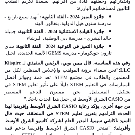
وابتكاراتهم وجعلتهم قادة بين أقرانهم. يسعدنا تكريم الطلاب
التاليين لمساهماتهم البارزة
:
جائزة التميز 2024 - الفئة الثانوية
:
أنهيد سينغ نارانغ -
مدرسة ستون هيل الدولية، بنغالور- الهند
جائزة القيادة الاستثنائية 2024 - الفئة الثانوية
:
جميلة
خالد البشري - مدرسة دبي الوطنية، البرشاء
جائزة التميز في التوعية 2024 - الفئة الثانوية
:
ساي
تارون جوبكومار - مدرسة
GEMS
الألفية الجديدة
،
الخيل
وفي هذه المناسبة، قال بيبين بوبي، الرئيس التنفيذي لـ
Kitspire
LLC
:"
نحن سعداء برؤية المواهب والإخلاص المذهلين لكل من
المعلمين والطلاب في مجتمع
STEM
. تعد قمة وجوائز أفضل
الممارسات في التعليم
STEM
دليلًا على تأثير تعليم
STEM
في
تشكيل المستقبل. نحن ممتنون للدعم المستمر
من
CASIO
الشرق الأوسط في جعل هذا الحدث ناجحًا."
من جهة أخرى، يؤكد رعاية
CASIO
الشرق الأوسط وإفريقيا لهذا
الحدث التزامهم بتعزيز تعليم
STEM
في المنطقة، حيث قال
السيد تاكاشي سيميا، المدير العام لشركة كاسيو الشرق الأوسط
وأفريقيا: "
تفتخر
CASIO
الشرق الأوسط وإفريقيا بدعم قمة