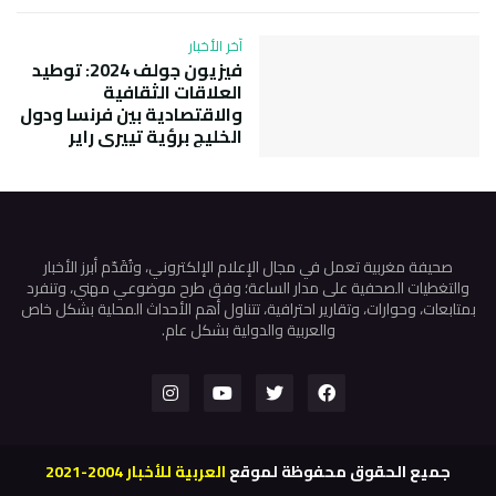
آخر الأخبار
فيزيون جولف 2024: توطيد
العلاقات الثقافية
والاقتصادية بين فرنسا ودول
الخليج برؤية تييري راير
صحيفة مغربية تعمل في مجال الإعلام الإلكتروني، وتُقَدّم أبرز الأخبار
والتغطيات الصحفية على مدار الساعة؛ وفق طرح موضوعي مهني، وتنفرد
بمتابعات، وحوارات، وتقارير احترافية، تتناول أهم الأحداث المحلية بشكل خاص
والعربية والدولية بشكل عام.
جميع الحقوق محفوظة لموقع
العربية للأخبار 2004-2021