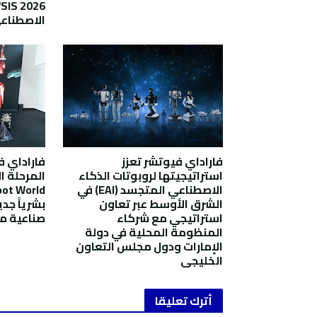
الاصطناعي 
فاراداي فيوتشر تعزز
فاراداي 
استراتيجيتها لروبوتات الذكاء
الاصطناعي المتجسد (EAI) في
الشرق الأوسط عبر تعاون
بشرياً جد
استراتيجي مع شركاء
صناعية م
المنظومة المحلية في دولة
الإمارات ودول مجلس التعاون
الخليجي
أترك تعليقا