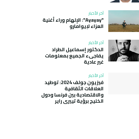
آخر الأخبار
"Ayayay": الإلهام وراء أغنية
العزاء لإيوامارو
آخر الأخبار
الدكتور إسماعيل الطراد
يفاجىء الجميع بمعلومات
غير عادية
آخر الأخبار
فيزيون جولف 2024: توطيد
العلاقات الثقافية
والاقتصادية بين فرنسا ودول
الخليج برؤية تييري راير