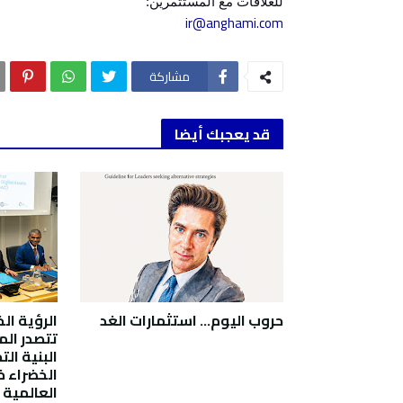
للعلاقات مع المستثمرين:
ir@anghami.com
مشاركة
قد يعجبك أيضا
حروب اليوم... استثمارات الغد
الرؤية الخ
تتصدر الم
البنية ال
الخضراء خ
العالمية