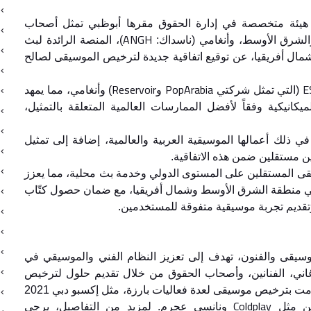
هيئة متخصصة في إدارة الحقوق مقرها أبوظبي تمثل أصحاب
ANGH
والشرق الأوسط، وأنغامي (ناسداك:
)، المنصة الرائدة لبث
ال أفريقيا، عن توقيع اتفاقية جديدة لترخيص الموسيقى لصالح
Reservoir
PopArabia
E
(التي تمثل شركتي
و
) وأنغامي، مما يمهد
كانيكية وفقاً لأفضل الممارسات العالمية المتعلقة بالتمثيل،
ي ذلك أعمالها الموسيقية العربية والعالمية، إضافة إلى تمثيل
ن مستقلين ضمن هذه الاتفاقية.
سيقى المستقلين على المستوى الدولي وخدمة بث محلية، مما يعزز
ي منطقة الشرق الأوسط وشمال أفريقيا، مع ضمان حصول كتّاب
وتقديم تجربة موسيقية متفوقة للمستخدمين.
يقى والفنون، تهدف إلى تعزيز النظام الفني والموسيقي في
غاني، الفنانين، وأصحاب الحقوق من خلال تقديم حلول لترخيص
موسيقاهم في منطقة الخليج والشرق الأوسط. قامت بترخيص موسيقى لعدة فعاليات بارزة، مثل إكسبو دبي 2021
Coldplay
ين مثل
ونانسي عجرم. لمزيد من التفاصيل، يرجى