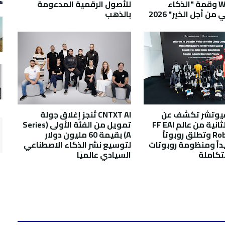
WSIS 2026 وقمة "الذكاء
للأصول الرقمية المدعومة
من أجل الخير" 2026
بالذهب
فيوتشر تكشف عن
CNTXT AI تُنجز إغلاق جولة
المرحلة الثانية من عالم FF EAI
تمويل من الفئة الأولى (Series
Robot World وتطلق روبوتاً
A) بقيمة 60 مليون دولار
يداً ومنظومة روبوتات
لتوسيع نشر الذكاء الاصطناعي
تكاملة
السيادي عالميًا