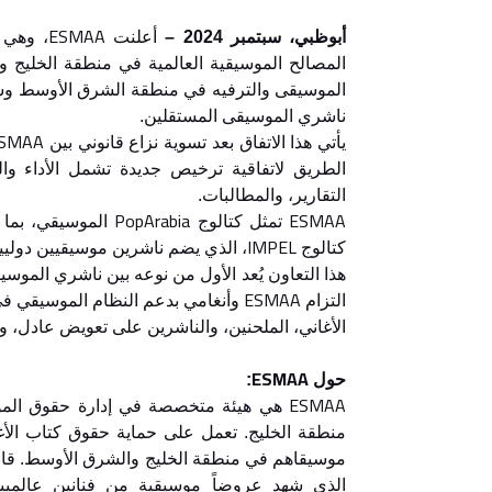
ESMAA
أبوظبي، سبتمبر 2024 –
أعلنت
، وهي 
المصالح الموسيقية العالمية في منطقة الخليج 
الموسيقى والترفيه في منطقة الشرق الأوسط وشم
ناشري الموسيقى المستقلين.
SMAA
يأتي هذا الاتفاق بعد تسوية نزاع قانوني بين
الطريق لاتفاقية ترخيص جديدة تشمل الأداء والمي
التقارير، والمطالبات.
PopArabia
ESMAA
تمثل كتالوج
الموسيقي، بما ف
IMPEL
كتالوج
، الذي يضم ناشرين موسيقيين دوليي
هذا التعاون يُعد الأول من نوعه بين ناشري المو
ESMAA
التزام
وأنغامي بدعم النظام الموسيقي ف
الأغاني، الملحنين، والناشرين على تعويض عادل، 
ESMAA
حول
:
ESMAA
هي هيئة متخصصة في إدارة حقوق الموس
منطقة الخليج. تعمل على حماية حقوق كتاب الأ
الذي شهد عروضاً موسيقية من فنانين عالمي