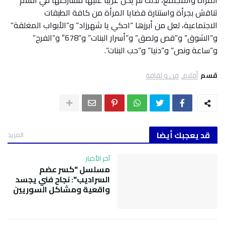
المرأة والمجتمع، لذلك لم يكن غريبًا عليها مشاركتها في أفلام
تناقش بجرأة واستنارة قضايا المرأة من كافة الطبقات
الاجتماعية، لعل من أبرزها “احكي يا شهرزاد” و”الأبواب المغلقة”
و”الشوق” و”قص ولصق” و”أسرار البنات” و”678″ و”الفرح”
و”ساعة ونص” و”دنيا” و”حب البنات”.
قسم
أفلام
فن و ثقافة
قد يعجبك أيضا
المزيد
آخر الأخبار
مسلسل "كسر عضم
السراديب": نجاح فني يجسد
واقعية ومشاكل السوريين