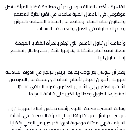
القاهرة - أكدت الفنانة سوسن بدر أن معالجة قضايا المرأة بشكل
موضوعي في الأعمال الفنية ساعدت في تغيير نظرة المجتمع
والقانون تجاه النساء، وبخاصة في القضايا المتعلقة بالتحرش
وعدم المساواة في العمل والعنف ضد السيدات.
وأضافت أن تناول الأفلام التي تهتم بالمرأة للقضايا المهمة
يجعلنا نقف أمام مشكلاتنا وندركها بشكل جيد، وبالتالي نستطيع
إيجاد حلول لها.
يذكر أن سوسن بدر توجت بجائزة إيزيس للإنجاز في الدورة السادسة
لمهرجان أسوان الدولي لأفلام المرأة التي عقدت في الفترة من
الثالث والعشرين إلى الثامن والعشرين فبراير الماضي تقديرًا
لمشوارها الطويل وعطائها الكبير على شاشة السينما.
وقالت السفيرة ميرفت التلاوي رئيسة مجلس أمناء المهرجان إن
سوسن بدر تمثل نموذجًا رائعًا لإبداع المرأة المصرية على شاشة
السينما، فهي ممثلة موهوبة لديها قدر كبير من الوعي بقضايا