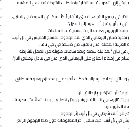
يش إنها شعرت "بالاستنفار" بينما كانت الشرطة تبحث عن المشتبه
لنظر في جميع الاتجاهات حتى لا أفاجأ. كنّا نفكر في العودة إلى المنزل،
ي تل أبيب قبل أن نعود إلى المنزل".
تلت منفذ الهجوم بعد مطاردة استمرت عدة ساعات.
تحديد مكان الإرهابي الذي نفذ الهجوم المسلح الخميس في تل أبيب،
لغربية المحتلة، قتل بالقرب من مسجد في حي يافا.
 في بيان "بعد ليلة صعبة وبعد ساعات طويلة من العمل للشرطة
صباح في إحكام الخناق على الإرهابي الذي قتل في تبادل لإطلاق النار".
سائل الإعلام الإسرائيلية ذكرت أنه يدعى رعد حازم وهو فلسطيني
 تجنّبا لتعرّضهم لإطلاق نار.
ر إنّ "الإرهابي لاذ بالفرار ونحن نبذل قصارى جهدنا لتعقّبه"، مضيفة
ة للعثور عليه.
ثر من ألف شرطي في تلّ أبيب إثر الهجوم.
الجيش في تلّ أبيب، حيث يتلقى آخر المعلومات حول هذا الهجوم الرابع