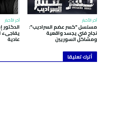
آخر الأخبار
آخر الأخبار
مسلسل "كسر عضم السراديب":
الدكتور إ
نجاح فني يجسد واقعية
يفاجىء ا
ومشاكل السوريين
عادية
أترك تعليقا