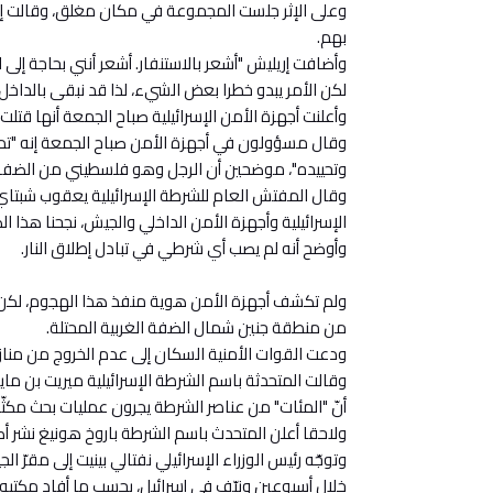
وعلى الإثر جلست المجموعة في مكان مغلق، وقالت إيرل
بهم.
وأضافت إريليش "أشعر بالاستنفار. أشعر أنني بحاجة إلى ا
لكن الأمر يبدو خطرا بعض الشيء، لذا قد نبقى بالداخل ف
وأعلنت أجهزة الأمن الإسرائيلية صباح الجمعة أنها ق
وقال مسؤولون في أجهزة الأمن صباح الجمعة إنه "تم 
وتحييده"، موضحين أن الرجل وهو فلسطيني من الضفة ا
وقال المفتش العام للشرطة الإسرائيلية يعقوب شبتاي
الإسرائيلية وأجهزة الأمن الداخلي والجيش، نجحنا هذا ال
وأوضح أنه لم يصب أي شرطي في تبادل إطلاق النار.
ولم تكشف أجهزة الأمن هوية منفذ هذا الهجوم، لكن و
من منطقة جنين شمال الضفة الغربية المحتلة.
ودعت القوات الأمنية السكان إلى عدم الخروج من منازلهم
وقالت المتحدثة باسم الشرطة الإسرائيلية ميريت بن مايو
أنّ "المئات" من عناصر الشرطة يجرون عمليات بحث مكثّف
ولاحقا أعلن المتحدث باسم الشرطة باروخ هونيغ نشر أك
وتوجّه رئيس الوزراء الإسرائيلي نفتالي بينيت إلى مقرّ 
خلال أسبوعين ونيّف في إسرائيل، بحسب ما أفاد مكتبه.