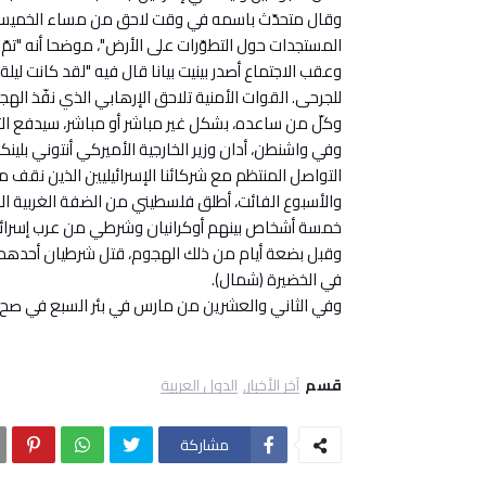
وقال متحدّث باسمه في وقت لاحق من مساء الخميس إنّ 
المستجدات حول التطوّرات على الأرض"، موضحا أنه "تمّ
وعقب الاجتماع أصدر بينيت بيانا قال فيه "لقد كانت ليلة
للجرحى. القوات الأمنية تلاحق الإرهابي الذي نفّذ الهجو
وكلّ من ساعده، بشكل غير مباشر أو مباشر، سيدفع الث
وفي واشنطن، أدان وزير الخارجية الأميركي أنتوني بلينك
التواصل المنتظم مع شركائنا الإسرائيليين الذين نقف
والأسبوع الفائت، أطلق فلسطيني من الضفة الغربية الم
خمسة أشخاص بينهم أوكرانيان وشرطي من عرب إسرائي
وقبل بضعة أيام من ذلك الهجوم، قتل شرطيان أحدهما شا
في الخضيرة (شمال).
وفي الثاني والعشرين من مارس في بئر السبع في صح
قسم
آخر الأخبار
الدول العربية
مشاركة