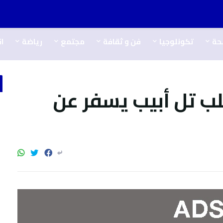
حة
تكونلوجيا
فن و ثقافة
مجتمع
رياضة
ا
 تل أبيب يسفر عن