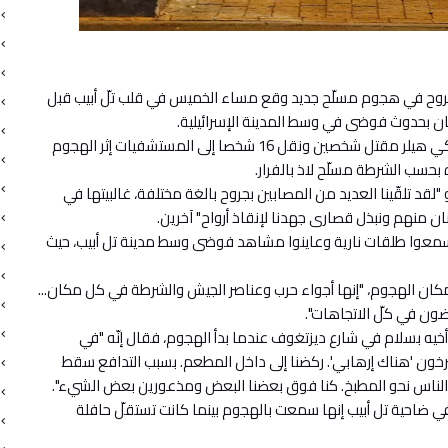
على الأقلّ وأصيب 16 آخرون بجروح في هجوم مسلّح جديد وقع مساء الخميس في قلب تلّ أبيب قبل
ن بحدوث فوضى في وسط المدينة الإسرائيلية.
وأعلن المتحدث باسم "نجمة داود الحمراء" للإسعاف زكي هيلر مقتل شخصين ونقل 16 شخصا إلى المستشفيات إثر الهجوم
حسب الشرطة مسلّح لاذ بالفرار.
د تلقّينا العديد من المصابين بجروح بالغة مختلفة، غالبيتها في
ان منهم ونبذل قصارى جهدنا لإنقاذ أرواح" آخرين.
معوا طلقات نارية وعاينوا مشاهد فوضى وسط مدينة تل أبيب، حيث
ان الهجوم، "إنها أجواء حرب وعناصر الجيش والشرطة في كل مكان...
ن في كلّ الاتجاهات".
تسي كأسا مع أخيه بسلام في شارع ديزتغوف عندما بدأ الهجوم، فقال إنّه "في
وهم يصرخون 'هناك إرهابي'. ركضنا إلى داخل المطعم. بسبب التدافع سقط
اس نحو المطبخ. كنا فوق بعضنا البعض ومذعورين بعض الشيء".
 حولون الواقع في ضاحية تل أبيب إنها سمعت بالهجوم بينما كانت تستقلّ حافلة