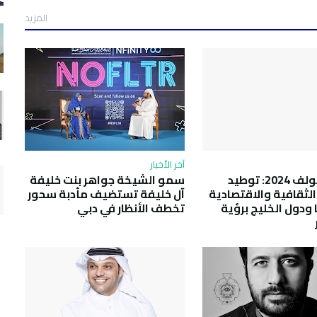
المزيد
آخر الأخبار
فيزيون جولف 2024: توطيد
سمو الشيخة جواهر بنت خليفة
الثقافية والاقتصادية
آل خليفة تستضيف مأدبة سحور
 ودول الخليج برؤية
تخطف الأنظار في دبي