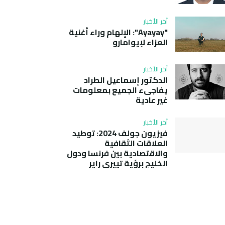
آخر الأخبار
"Ayayay": الإلهام وراء أغنية
العزاء لإيوامارو
آخر الأخبار
الدكتور إسماعيل الطراد
يفاجىء الجميع بمعلومات
غير عادية
آخر الأخبار
فيزيون جولف 2024: توطيد
العلاقات الثقافية
والاقتصادية بين فرنسا ودول
الخليج برؤية تييري راير