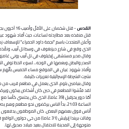
القدس
- قتل شخصان 
قتل منفذه بعد مطاردته لساعات، حيث أفاد شهود عيا
الذي وقع في شارع ديزنغوف في وسط تل أبيب، ونفّذه ب
وقال مدير مستشفى إيخيلوف في تل أبيب روني غامزو "لق
الصدر والبطن وبعضها في الوجه... لسوء الحظ توفي اثن
وأفاد شهود عيان في الموقع مساء الخميس بأنّهم س
نشرت الشرطة الإسرائيلية تعزيزات كثيفة.
وقال بنيامين بلوم، الذي يعمل في مطعم قريب من مك
لقد فتّشوا المطعم في حين كان أشخاص يبكون ويركضو
أمّا درور يحزقيل (39 عاما)، الذي كان يح
الساعة 21:03، بدأ الناس يركضون نحو مطعم 
أناس فوق بعضهم البعض. كان الموظفون يدفعون الن
وقالت بريندا إيرليش (31 عاما) من حي
متوجهة إلى المدينة للاحتفال بعيد ميلاد صديق لها.