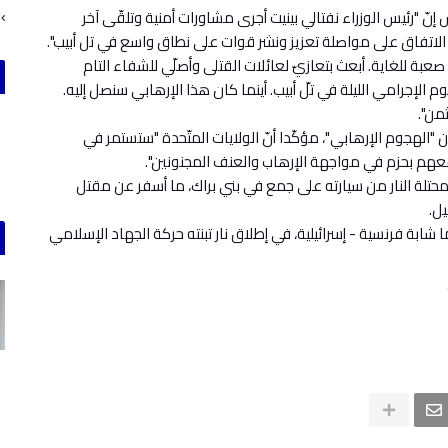
"رئيس الوزراء نفتالي بينيت أجرى مشاورات أمنية وتلقّى آخر
 الاتفاق على مواصلة تعزيز ونشر قوات على نطاق واسع في تل أبيب".
 صعبة للغاية. أبعث بتعازيّ لعائلات القتلى وأصلّي للشفاء التام
م الإجرامي الليلة في تلّ أبيب. أينما كان هذا الإرهابي سنصل إليه.
من".
ن "الهجوم الإرهابي"، مؤكّدا أنّ الولايات المتّحدة "ستستمر في
 معهم بحزم في مواجهة الإرهاب والعنف المجنونين".
حتلة النار من سيارته على جمع في بني براك، ما أسفر عن مقتل
ل.
بة فرنسية - إسرائيلية، في إطلاق نار تبنته حركة الجهاد الإسلامي