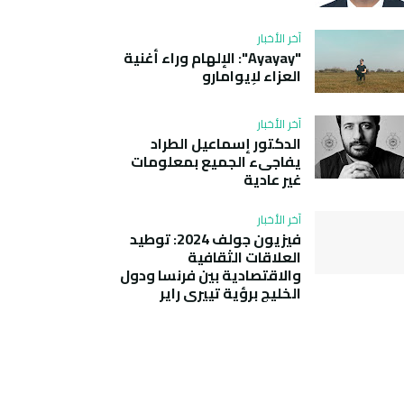
آخر الأخبار
"Ayayay": الإلهام وراء أغنية
العزاء لإيوامارو
آخر الأخبار
الدكتور إسماعيل الطراد
يفاجىء الجميع بمعلومات
غير عادية
آخر الأخبار
فيزيون جولف 2024: توطيد
العلاقات الثقافية
والاقتصادية بين فرنسا ودول
الخليج برؤية تييري راير