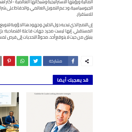
اﻟﻤﺎﻟﻴﺔ
ورؤﻳﺘﻬﺎ
اﻻﺳﺘﺮاﺗﻴﺠﻴﺔ
وﺷﺒﻜﺎﺗﻬﺎ
اﻟﻌﺎﻟﻤﻴﺔ
-
أﻛﺜﺮ
أﻫﻤ
اﻟﺠﻴﻮﺳﻴﺎﺳﻴﺔ،
ودﻋﻢ
اﻟﺘﻤﻮﻳﻞ
اﻟﻌﺎﻟﻤﻲ،
واﻟﺤﻔﺎظ
ﻋﲆ
ﺷﺮا
ﻟﻼﺳﺘﻘﺮار
.
إن
اﻟﺘﻤﻴﺰ
اﻟﺬي
ﺗﺒﺪﻳﻪ
دول
اﻟﺨﻠﻴﺞ،
وﺟﻬﻮدﻫﺎ
اﻟﺪؤوﺑﺔ
ﻟﺘﻨﻮﻳﻊ
اﻟﻤﺴﺘﻘﺒﻠﻲ
.
إﻧﻬﺎ ﻟﻴﺴﺖ ﻣﺠﺮد ﺟﻬﺎت ﻓﺎﻋﻠﺔ اﻗﺘﺼﺎدﻳﺔ؛ ﺑ
ﻳﻨﺒﺜﻖ
ﻣﻦ
ﺣﻴﺚ
ﻻ
ﻳﺘﻮﻗﻊ
أﺣﺪ،
ﻣﺤﻮﻻً
اﻟﺘﺤﺪﻳﺎت
إﱃ
ﻓﺮص
ﻟﻤﺴﺘ
مشاركة
قد يعجبك أيضا