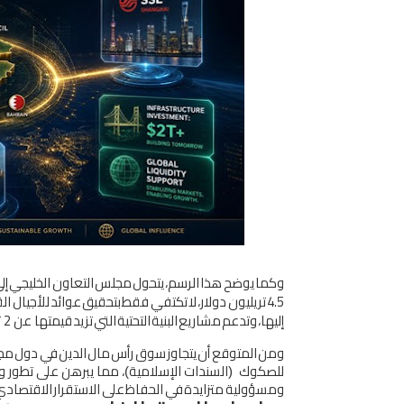
وﻛﻤﺎ
ﻳﻮﺿﺢ
ﻫﺬا
اﻟﺮﺳﻢ،
ﻳﺘﺤﻮل
ﻣﺠﻠﺲ
اﻟﺘﻌﺎون
اﻟﺨﻠﻴﺠﻲ
إﱃ
4.5
ﺗﺮﻳﻠﻴﻮن
دوﻻر،
ﻻ
ﺗﻜﺘﻔﻲ
ﻓﻘﻂ
ﺑﺘﺤﻘﻴﻖ
ﻋﻮاﺋﺪ
ﻟﻸﺟﻴﺎل
اﻟ
إﻟﻴﻬﺎ،
وﺗﺪﻋﻢ
ﻣﺸﺎرﻳﻊ
اﻟﺒﻨﻴﺔ
اﻟﺘﺤﺘﻴﺔ
اﻟﺘﻲ
ﺗﺰﻳﺪ
ﻗﻴﻤﺘﻬﺎ
ﻋﻦ
2
ﺗ
وﻣﻦ
اﻟﻤﺘﻮﻗﻊ
أن
ﻳﺘﺠﺎوز
ﺳﻮق
رأس
ﻣﺎل
اﻟﺪﻳﻦ
ﻓﻲ
دول
ﻣﺠ
ﻟﻠﺼﻜﻮك
اﻟﺴﻨﺪات اﻹﺳﻼﻣﻴﺔ
، ﻣﻤﺎ ﻳﺒﺮﻫﻦ ﻋﲆ ﺗﻄﻮر و
(
)
وﻣﺴﺆوﻟﻴﺔ
ﻣﺘﺰاﻳﺪة
ﻓﻲ
اﻟﺤﻔﺎظ
ﻋﲆ
اﻻﺳﺘﻘﺮار
اﻻﻗﺘﺼﺎد