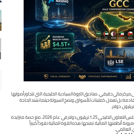
ﻣﺮﻛﺰ
ﻣﺎﻟﻲ
ﺣﻘﻴﻘﻲ
.
ﺻﻨﺎدﻳﻖ
اﻟﺜﺮوة
اﻟﺴﻴﺎدﻳﺔ
اﻟﺨﻠﻴﺠﻴﺔ،
اﻟﺘﻲ
ﺗﺘﺠﺎوز
أﺻﻮﻟﻬﺎ
ﻘﺎدﻣﺔ؛
ﺑﻞ
ﺗﻌﻤﻞ
ﻛﻤﺜﺒﺘﺎت
ﻟﻸﺳﻮاق،
وﺗﻀﺦ
اﻟﺴﻴﻮﻟﺔ
ﺣﻴﺜﻤﺎ
ﺗﺸﺘﺪ
اﻟﺤﺎﺟﺔ
ﺮﻳﻠﻴﻮن دوﻻر
.
ﻠﺲ
اﻟﺘﻌﺎون
اﻟﺨﻠﻴﺠﻲ
1.25
ﺗﺮﻳﻠﻴﻮن
دوﻻر
ﻓﻲ
ﻋﺎم
2026
، ﻣﻊ ﺣﺼﺔ ﻣﺘﺰاﻳﺪة
ﻣﺮوﻧﺔ أﻧﻈﻤﺘﻬﺎ
اﻟﻤﺎﻟﻴﺔ
.
ﺗﻤﻨﺤﻬﺎ
ﻫﺬه
اﻟﻘﻮة
اﻟﻤﺎﻟﻴﺔ
ﻧﻔﻮذاً
ﻛﺒﻴﺮاً
ي
اﻟﻌﺎﻟﻤﻲ
.