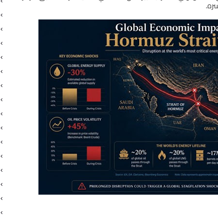
ﺳﺮه
.