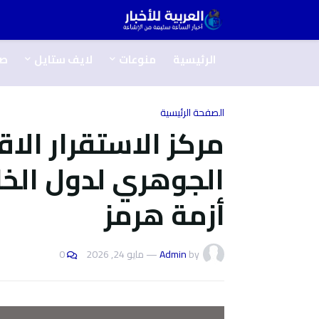
الرئيسية
منوعات
لايف ستايل
ص
الصفحة الرئيسية
ﻣﺮﻛﺰ اﻻﺳﺘﻘﺮار اﻻﻗ
اﻟﺠﻮﻫﺮي ﻟﺪول اﻟﺨﻠ
أزﻣﺔ ﻫﺮﻣﺰ
by
Admin
—
مايو 24, 2026
0