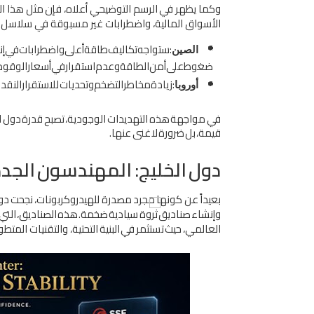
وﻛﻤﺎ
ﻳﻈﻬﺮ
ﻓﻲ
اﻟﺮﺳﻢ
اﻟﺘﻮﺿﻴﺤﻲ
أﻋﻼه،
ﻓﺈن
ﻣﺜﻞ
ﻫﺬا
اﻟ
اﻷﺳﻮاق
اﻟﻤﺎﻟﻴﺔ،
واﺿﻄﺮاﺑﺎت
ﻏﻴﺮ
ﻣﺴﺒﻮﻗﺔ
ﻓﻲ
ﺳﻼﺳﻞ
:
ﺳﺘﻮاﺟﻪ
ﺗﻜﺎﻟﻴﻒ
ﻃﺎﻗﺔ
أﻋﲆ
واﺿﻄﺮاﺑﺎت
ﻓﻲ
إﻧ
اﻟﺼﻴﻦ
ﺿﻐﻮط
ﻋﲆ
أﻣﻦ
اﻟﻄﺎﻗﺔ
وﻋﺪم
اﺳﺘﻘﺮار
ﻓﻲ
أﺳﻌﺎر
اﻟﻮﻗﻮد
:
زﻳﺎدة
ﻣﺨﺎﻃﺮ
اﻟﺘﻀﺨﻢ
وﺗﺤﺪﻳﺎت
ﻟﻼﺳﺘﻘﺮار
اﻟﻨﻘﺪ
أوروﺑﺎ
ﻓﻲ
ﻣﻮاﺟﻬﺔ
ﻫﺬه
اﻟﺘﻬﺪﻳﺪات
اﻟﻮﺟﻮدﻳﺔ،
ﺗﺼﺒﺢ
ﻗﺪرة
دول
ا
ﻗﻴﻤﺔ،
ﺑﻞ
ﺿﺮورة
ﻻ
ﻏﻨﻰ
ﻋﻨﻬﺎ
.
دول
اﻟﺨﻠﻴﺞ
:
اﻟﻤﻬﻨﺪﺳﻮن
اﻟﺠﺪد
ﺑﻌﻴﺪاً
ﻋﻦ
ﻛﻮﻧﻬﺎ
ﻣﺠﺮد
ﻣﺼﺪرة
ﻟﻠﻬﻴﺪروﻛﺮﺑﻮﻧﺎت،
ﻧﺠﺤﺖ
دو
وإﻧﺸﺎء
ﺻﻨﺎدﻳﻖ
ﺛﺮوة
ﺳﻴﺎدﻳﺔ
ﺿﺨﻤﺔ
.
ﻫﺬه
اﻟﺼﻨﺎدﻳﻖ،
اﻟﺘﻲ
اﻟﻌﺎﻟﻤﻲ،
ﺣﻴﺚ
ﺗﺴﺘﺜﻤﺮ
ﻓﻲ
اﻟﺒﻨﻴﺔ
اﻟﺘﺤﺘﻴﺔ،
واﻟﺘﻘﻨﻴﺎت اﻟﻤﺘﻄﻮ