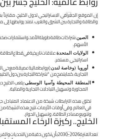
رواﺑﻂ
ﻋﺎﻟﻤﻴﺔ
:
اﻟﺨﻠﻴﺞ
ﺟﺴﺮ
ﺑﻴﻦ
إن
اﻟﻤﻮﻗﻊ
اﻟﺠﻐﺮاﻓﻲ
اﻻﺳﺘﺮاﺗﻴﺠﻲ
ﻟﺪول
اﻟﺨﻠﻴﺞ،
ﻣﻘﺘﺮﻧﺎً
ﺑﻄ
واﻟﻄﺎﻗﺔ
واﻟﺘﺠﺎرة
ﺑﻴﻦ
اﻟﺸﺮق
واﻟﻐﺮب
.
ﺗﻤﺘﺪ
رواﺑﻄﻬﺎ
إﱃ
ﻣﺎ
:
ﺷﺮاﻛﺎت
ﻃﺎﻗﺔ
ﻃﻮﻳﻠﺔ
اﻷﻣﺪ،
واﺳﺘﺜﻤﺎرات
ﺿﺨﻤ
اﻟﺼﻴﻦ
اﻷﺳﻬﻢ
.
:
ﻋﻼﻗﺎت
ﺗﺎرﻳﺨﻴﺔ
ﻓﻲ
ﻗﻄﺎع
اﻟﻄﺎﻗﺔ،
اﻟﻮﻻﻳﺎت
اﻟﻤﺘﺤﺪة
اﺳﺘﺮاﺗﻴﺠﻲ
ﻣﺴﺘﻤﺮ
.
:
رواﺑﻂ
ﻣﺎﻟﻴﺔ
ﻋﻤﻴﻘﺔ
ﻣﻊ
ﺣﻲ
اﻟ
أوروﺑﺎ
)
وﺧﺎﺻﺔ
ﻟﻨﺪن
(
اﻟﺘﺠﺎرﻳﺔ،
ﻛﻤﺎ
ﻳﺘﻀﺢ
ﻣﻦ
ﺷﺮاﻛﺔ
اﻟﺘﺠﺎرة
ﺑﻴﻦ
دول
اﻟﺨﻠﻴﺞ
“
:
ﻳﻠﻌﺐ
اﻟﺨﻠﻴﺞ
دو
اﻟﻤﻨﻄﻘﺔ
اﻟﻤﺤﻴﻄﺔ
وآﺳﻴﺎ
اﻟﻮﺳﻄﻰ
اﻟﻤﺠﺎورة
وﺗﺴﻬﻴﻞ
اﻟﺘﺒﺎدﻻت
اﻟﺘﺠﺎرﻳﺔ
واﻟﻤﺎﻟﻴﺔ
.
ﺗﺨﻠﻖ ﻫﺬه اﻟﺘﺮاﺑﻄﺎت ﺷﺒﻜﺔ ﻣﻦ اﻻﻋﺘﻤﺎد اﻟﻤﺘﺒﺎدل ﺣﻴﺚ ﻳﺮ
ﻓﻲ
اﻟﻌﺎﻟﻢ
.
وﻓﻲ
أوﻗﺎت
اﻷزﻣﺎت،
ﺗﺘﻴﺢ
ﻫﺬه
اﻟﺸﺒﻜﺔ
ﻣﻦ
وﺗﻨﻮﻳﻊ
ﻣﺼﺎدر
اﻟﻄﺎﻗﺔ،
وﺗﺴﻬﻴﻞ
اﻟﺤﻮار
.
اﻟﺨﻠﻴﺞ
..
رﻛﻴﺰة
اﻟﺮﺧﺎء
اﻟﻤﺴﺘﻘﺒﻠ
ﺗﻌﺪ
اﻟﻔﺘﺮة
2030-2026
ﺑﺄن
ﺗﻜﻮن
ﺣﻘﺒﺔ
ﻣﻦ
اﻟﺘﺤﺪﻳﺎت
واﻟﻔ