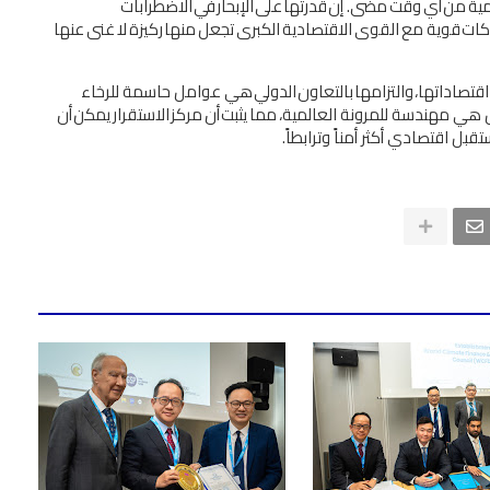
ﻴﺔ
ﻣﻦ
أي
وﻗﺖ
ﻣﻀﻰ
.
إن
ﻗﺪرﺗﻬﺎ
ﻋﲆ
اﻹﺑﺤﺎر
ﻓﻲ
اﻻﺿﻄﺮاﺑﺎت
ﻛﺎت
ﻗﻮﻳﺔ
ﻣﻊ
اﻟﻘﻮى
اﻻﻗﺘﺼﺎدﻳﺔ
اﻟﻜﺒﺮى
ﺗﺠﻌﻞ
ﻣﻨﻬﺎ
رﻛﻴﺰة
ﻻ
ﻏﻨﻰ
ﻋﻨﻬﺎ
اﻗﺘﺼﺎداﺗﻬﺎ،
واﻟﺘﺰاﻣﻬﺎ
ﺑﺎﻟﺘﻌﺎون
اﻟﺪوﻟﻲ
ﻫﻲ
ﻋﻮاﻣﻞ ﺣﺎﺳﻤﺔ ﻟﻠﺮﺧﺎء
ﻞ ﻫﻲ ﻣﻬﻨﺪﺳﺔ ﻟﻠﻤﺮوﻧﺔ اﻟﻌﺎﻟﻤﻴﺔ،
ﻣﻤﺎ
ﻳﺜﺒﺖ
أن
ﻣﺮﻛﺰ
اﻻﺳﺘﻘﺮار
ﻳﻤﻜﻦ
أن
ﻘﺒﻞ اﻗﺘﺼﺎدي أﻛﺜﺮ أﻣﻨﺎً وﺗﺮاﺑﻄﺎً
.