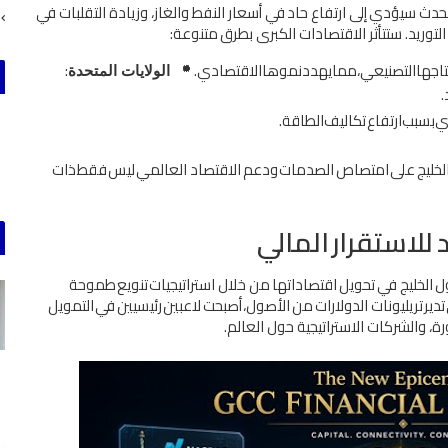
ﺤﺪث
ﺳﻴﺆدي
إﱃ
ارﺗﻔﺎع
ﺣﺎد
ﻓﻲ
أﺳﻌﺎر
اﻟﻨﻔﻂ
واﻟﻐﺎز،
وزﻳﺎدة
اﻟﺘﻘﻠﺒﺎت
ﻓﻲ
اﻟﺘﻮرﻳﺪ
.
ﺳﺘﺘﺄﺛﺮ
اﻻﻗﺘﺼﺎدات
اﻟﻜﺒﺮى
ﺑﻄﺮق
ﻣﺘﻨﻮﻋﺔ
:
ﺘﺎﺟﻬﺎ
اﻟﺘﺼﻨﻴﻌﻲ،
ﻣﻤﺎ
ﻳﻬﺪد
ﻧﻤﻮﻫﺎ
اﻻﻗﺘﺼﺎدي
.
:
اﻟﻮﻻﻳﺎت اﻟﻤﺘﺤﺪة
.
ي
ﺑﺴﺒﺐ
ارﺗﻔﺎع
ﺗﻜﺎﻟﻴﻒ
اﻟﻄﺎﻗﺔ
.
ﻟﺨﻠﻴﺞ
ﻋﲆ
اﻣﺘﺼﺎص
اﻟﺼﺪﻣﺎت
ودﻋﻢ
اﻻﻗﺘﺼﺎد اﻟﻌﺎﻟﻤﻲ
ﻟﻴﺲ
ﻓﻘﻂ
ذات
ﻟﻼﺳﺘﻘﺮار
اﻟﻤﺎﻟﻲ
ل
اﻟﺨﻠﻴﺞ
ﻓﻲ
ﺗﺤﻮﻳﻞ
اﻗﺘﺼﺎداﺗﻬﺎ
ﻣﻦ
ﺧﻼل
اﺳﺘﺮاﺗﻴﺠﻴﺎت
ﺗﻨﻮﻳﻊ
ﻃﻤﻮﺣﺔ
ﺗﺪﻳﺮ
ﺗﺮﻳﻠﻴﻮﻧﺎت
اﻟﺪوﻻرات
ﻣﻦ
اﻷﺻﻮل،
أﺻﺒﺤﺖ
ﻻﻋﺒﻴﻦ
رﺋﻴﺴﻴﻴﻦ
ﻓﻲ
اﻟﺘﻤﻮﻳﻞ
رة، واﻟﺸﺮﻛﺎت اﻻﺳﺘﺮاﺗﻴﺠﻴﺔ ﺣﻮل اﻟﻌﺎﻟﻢ
.