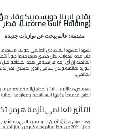
ﺑﻘﻠﻢ إﻳﺮﻳﻨﺎ دوﻳﺴﻤﺒﻴﻜﻮﻓﺎ، 
(Licorne Gulf Holding)، ﻗﻄﺮ
ﻣﻘﺪﻣﺔ
:
ﻋﺎﻟﻢ
ﻳﺒﺤﺚ
ﻋﻦ
ﺗﻮازﻧﺎت
ﺟﺪﻳﺪة
ﻳﺸﻬﺪ اﻟﻤﺸﻬﺪ اﻻﻗﺘﺼﺎدي اﻟﻌﺎﻟﻤﻲ ﺗﺤﻮﻻت ﻣﺴﺘﻤﺮة، ﺗ
ﻗﻠﺐ
ﻫﺬه
اﻟﺘﺤﻮﻻت،
ﻳﻈﻞ
ﻣﻀﻴﻖ
ﻫﺮﻣﺰ
ﻣﺮﻛﺰاً
ﺣﻴﻮﻳﺎً
ﻟﻸﻋﺼ
اﻟﻌﺎﻟﻤﻴﺔ
.
إن
أي
أزﻣﺔ
اﻓﺘﺮاﺿﻴﺔ
ﻓﻲ
ﻫﺬه
اﻟﻤﻨﻄﻘﺔ،
ﻣﺜﻞ
ﺗ
اﻟﺘﻮرﻳﺪ
اﻟﻌﺎﻟﻤﻴﺔ،
وﻟﻜﻦ
أﻳﻀﺎً
ﻋﲆ
اﻟﺪور
اﻟﻤﺮﻛﺰي
اﻟﻤﺘﺰاﻳﺪ
ﻟﺪ
اﻟﻌﺎﻟﻤﻲ
.
ﻳﺴﺘﻌﺮض
ﻫﺬا
اﻟﻤﻘﺎل
اﻟﺘﺄﺛﻴﺮ
اﻟﻤﺤﺘﻤﻞ
ﻷزﻣﺔ
ﻣﺎ
ﺑﻌﺪ
ﻫﺮﻣﺰ،
و
اﻟﺨﻠﻴﺞ، ﻣﺪﻓﻮﻋﺎً ﺑﺮؤﻳﺘﻬﺎ اﻻﺳﺘﺮاﺗﻴﺠﻴﺔ، وﻣﻮاردﻫﺎ اﻟﻤﺎﻟﻴﺔ
اﻟﺘﺄﺛﻴﺮ
اﻟﻌﺎﻟﻤﻲ
ﻷزﻣﺔ
ﻫﺮﻣﺰ
:
ﺗﺬﻛ
ﻳﻌﺪ
ﻣﻀﻴﻖ
ﻫﺮﻣﺰ
أﻛﺜﺮ
ﻣﻦ
ﻣﺠﺮد
ﻣﻤﺮ
ﻣﻼﺣﻲ؛
إﻧﻪ
اﻟﺸﺮﻳﺎن
ﺣﻮاﻟﻲ
20
ﻣﻦ
ﻧﻔﻂ
اﻟﻌﺎﻟﻢ
وﺟﺰء
ﻛﺒﻴﺮ
ﻣﻦ
اﻟﻐﺎز
اﻟﻄﺒﻴﻌﻲ
%