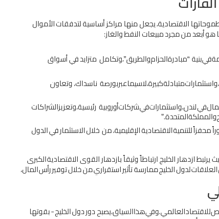
اﻟﻘﺎرات
ﻤﻮﺣﺎﺗﻬﺎ
اﻻﻗﺘﺼﺎدﻳﺔ،
ﻳﺠﻌﻞ
ﻣﻨﻬﺎ
ﻣﺮاﻛﺰ
أﺳﺎﺳﻴﺔ
ﻟﺘﺪﻓﻘﺎت
اﻷﻣﻮال
ﻫﻮ
أﺑﻌﺪ
ﻣﻦ
ﻣﺠﺮد
ﻣﺒﻴﻌﺎت
اﻟﻨﻔﻂ
واﻟﻐﺎز
:
ﺔ
ﻓﻲ
ﺑﻨﻴﺔ
ﻣﺒﺎدرة
اﻟﺤﺰام
واﻟﻄﺮﻳﻖ
،
وﺗﻜﺎﻣﻞ
ﻣﺘﺰاﻳﺪ
ﻓﻲ
أﺳﻮاق
”
“
واﺳﺘﺜﻤﺎرات
ﻣﺘﺒﺎدﻟﺔ
ﻛﺒﻴﺮة،
ﻻ
ﺳﻴﻤﺎ
ﻋﺒﺮ
ﺑﻮرﺻﺔ
ﻧﺎﺳﺪاك،
وﺗﻌﺎون
ﻤﺎل
ﻓﻲ
ﻟﻨﺪن،
واﺳﺘﺜﻤﺎرات
ﻓﻲ
ﺷﺮﻛﺎت
أوروﺑﻴﺔ
رﺋﻴﺴﻴﺔ،
وﺗﻌﺰﻳﺰ
اﻟﺸﺮاﻛﺎت
واﻟﻤﻤﻠﻜﺔ
اﻟﻤﺘﺤﺪة
.
”
راً
ﻣﺤﻔﺰاً
ﻟﻠﺘﻨﻤﻴﺔ
اﻻﻗﺘﺼﺎدﻳﺔ
اﻹﻗﻠﻴﻤﻴﺔ،
ﻣﻦ
ﺧﻼل
اﻻﺳﺘﺜﻤﺎر
ﻓﻲ
اﻟﺪول
ﺗﺒﻂ ازدﻫﺎر اﻟﺨﻠﻴﺞ ارﺗﺒﺎﻃﺎً وﺛﻴﻘﺎً ﺑﺎزدﻫﺎر اﻟﻘﻮى
اﻻﻗﺘﺼﺎدﻳﺔ
اﻟﻜﺒﺮى
اﻟﻌﻼﻗﺎت
ﻟﺪول
اﻟﺨﻠﻴﺞ
ﻣﻤﺎرﺳﺔ
ﺗﺄﺛﻴﺮ
اﺳﺘﻘﺮاري
ﻣﻦ
ﺧﻼل
ﺗﻮﻓﻴﺮ
رأس
اﻟﻤﺎل،
ﻲ
ﺮص
ﻟﻼﻗﺘﺼﺎد
اﻟﻌﺎﻟﻤﻲ
.
وﻓﻲ
ﻫﺬا
اﻟﺴﻴﺎق،
ﻳﺼﺒﺢ
دور
دول
اﻟﺨﻠﻴﺞ
-
ﺑﻘﻮﺗﻬﺎ