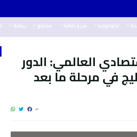
حة
تكونلوجيا
فن و ثقافة
مجتمع
رياضة
ا
ﺘﺼﺎدي اﻟﻌﺎﻟﻤﻲ: اﻟﺪور
ﻴﺞ ﻓﻲ ﻣﺮﺣﻠﺔ ﻣﺎ ﺑﻌﺪ