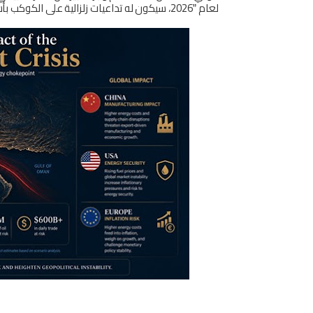
ﻟﻌﺎم
2026
،
ﺳﻴﻜﻮن
ﻟﻪ
ﺗﺪاﻋﻴﺎت
زﻟﺰاﻟﻴﺔ
ﻋﲆ
اﻟﻜﻮﻛﺐ
ﺑﺄ
”