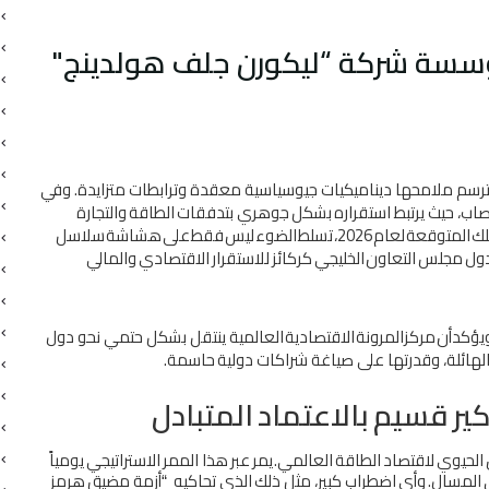
ﻣﺆﺳﺴﺔ ﺷﺮﻛﺔ “ﻟﻴﻜﻮرن ﺟﻠﻒ ﻫﻮﻟﺪﻳﻨﺞ"
ﺮﺳﻢ ﻣﻼﻣﺤﻬﺎ دﻳﻨﺎﻣﻴﻜﻴﺎت ﺟﻴﻮﺳﻴﺎﺳﻴﺔ ﻣﻌﻘﺪة
وﺗﺮاﺑﻄﺎت
ﻣﺘﺰاﻳﺪة
.
وﻓﻲ
ﺎب،
ﺣﻴﺚ
ﻳﺮﺗﺒﻂ
اﺳﺘﻘﺮاره
ﺑﺸﻜﻞ
ﺟﻮﻫﺮي
ﺑﺘﺪﻓﻘﺎت
اﻟﻄﺎﻗﺔ
واﻟﺘﺠﺎرة
ﻠﻚ
اﻟﻤﺘﻮﻗﻌﺔ
ﻟﻌﺎم
2026
،
ﺗﺴﻠﻂ
اﻟﻀﻮء
ﻟﻴﺲ
ﻓﻘﻂ
ﻋﲆ
ﻫﺸﺎﺷﺔ
ﺳﻼﺳﻞ
ول
ﻣﺠﻠﺲ
اﻟﺘﻌﺎون
اﻟﺨﻠﻴﺠﻲ
ﻛﺮﻛﺎﺋﺰ
ﻟﻼﺳﺘﻘﺮار
اﻻﻗﺘﺼﺎدي
واﻟﻤﺎﻟﻲ
ﻳﺆﻛﺪ
أن
ﻣﺮﻛﺰ
اﻟﻤﺮوﻧﺔ
اﻻﻗﺘﺼﺎدﻳﺔ
اﻟﻌﺎﻟﻤﻴﺔ
ﻳﻨﺘﻘﻞ ﺑﺸﻜﻞ ﺣﺘﻤﻲ ﻧﺤﻮ دول
 اﻟﻬﺎﺋﻠﺔ، وﻗﺪرﺗﻬﺎ ﻋﲆ
ﺻﻴﺎﻏﺔ
ﺷﺮاﻛﺎت
دوﻟﻴﺔ
ﺣﺎﺳﻤﺔ
.
ﻴﺮ
ﻗﺴﻴﻢ
ﺑﺎﻻﻋﺘﻤﺎد
اﻟﻤﺘﺒﺎدل
اﻟﺤﻴﻮي
ﻻﻗﺘﺼﺎد
اﻟﻄﺎﻗﺔ
اﻟﻌﺎﻟﻤﻲ
.
ﻳﻤﺮ
ﻋﺒﺮ
ﻫﺬا
اﻟﻤﻤﺮ
اﻻﺳﺘﺮاﺗﻴﺠﻲ
ﻳﻮﻣﻴﺎً
اﻟﻤﺴﺎل
.
وأي
اﺿﻄﺮاب
ﻛﺒﻴﺮ،
ﻣﺜﻞ
ذﻟﻚ
اﻟﺬي
ﺗﺤﺎﻛﻴﻪ
أزﻣﺔ
ﻣﻀﻴﻖ
ﻫﺮﻣﺰ
“